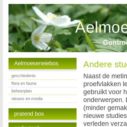
Aelmoe
Gontro
Andere stu
Aelmoeseneiebos
Naast de metin
geschiedenis
proefvlakken le
flora en fauna
gebruikt voor 
beheerplan
nieuws en media
onderwerpen. D
(minder gemak
pratend bos
nieuwe studies
verleden verza