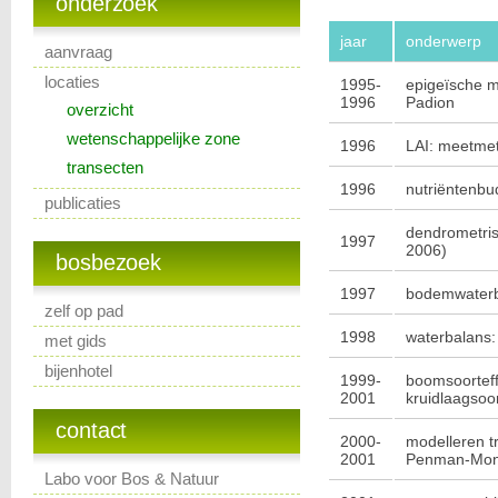
onderzoek
jaar
onderwerp
aanvraag
locaties
1995-
epigeïsche m
1996
Padion
overzicht
wetenschappelijke zone
1996
LAI: meetme
transecten
1996
nutriëntenbu
publicaties
dendrometrisc
1997
2006)
bosbezoek
1997
bodemwater
zelf op pad
1998
waterbalans
met gids
bijenhotel
1999-
boomsoorteff
2001
kruidlaagsoo
contact
2000-
modelleren t
2001
Penman-Mont
Labo voor Bos & Natuur