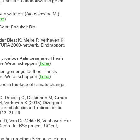
t, Faculteit Landbouwkundige en
n witte els (
Alnus incana
M.).
che
)
ent, Faculteit Bio-
der Biest K, Meire P, Verheyen K
TURA 2000-netwerk. Eindrapport.
 proefbos Aalmoeseneie. Thesis.
che Wetenschappen (
fiche
)
 een gemengd loofbos. Thesis.
che Wetenschappen (
fiche
)
es in the face of climate change.
AO, Decocq G, Diekmann M, Graae
f M, Verheyen K (2015) Divergent
irect abiotic and indirect biotic
342, 21-29
me D, Van De Velde B, Vanhaverbeke
Gontrode. BSc project, UGent,
van het proefbos Aelmoeseneie op