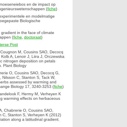
lmoeseneiebos en de impact op
-ingenieurswetenschappen (
fiche
)
experimentele en modelmatige
Toegepaste Biologische
gradient in the face of climate
happen (
fiche
,
doctoraat
)
erse Post
O, Cougnon M, Cousins SAO, Decocq
olb A, Lenoir J, Liira J, Orczewska
c nitrogen deposition on petals
a
. Plant Biology
brerie O, Cousins SAO, Decocq G,
 Nilsson C, Stanton S, Tack W,
t herbs assessed by warming and
Change Biology 17, 3240-3253 (
fiche
)
Vandelook F, Hermy M, Verheyen K
ing warming effects on herbaceous
 A, Chabrerie O, Cousins SAO,
 C, Stanton S, Verheyen K (2012)
tion along a latitudinal gradient.