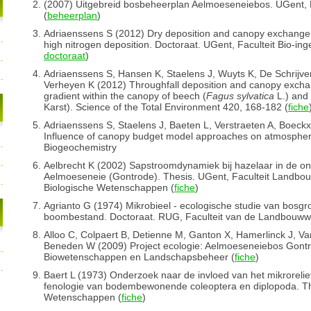
(2007) Uitgebreid bosbeheerplan Aelmoeseneiebos. UGent,
(
beheerplan
)
Adriaenssens S (2012) Dry deposition and canopy exchange 
high nitrogen deposition. Doctoraat. UGent, Faculteit Bio-i
doctoraat
)
Adriaenssens S, Hansen K, Staelens J, Wuyts K, De Schrijve
Verheyen K (2012) Throughfall deposition and canopy exchan
gradient within the canopy of beech (
Fagus sylvatica
L.) and
Karst). Science of the Total Environment 420, 168-182 (
fiche
Adriaenssens S, Staelens J, Baeten L, Verstraeten A, Boeck
Influence of canopy budget model approaches on atmospheric
Biogeochemistry
Aelbrecht K (2002) Sapstroomdynamiek bij hazelaar in de on
Aelmoeseneie (Gontrode). Thesis. UGent, Faculteit Landbo
Biologische Wetenschappen (
fiche
)
Agrianto G (1974) Mikrobieel - ecologische studie van bosgr
boombestand. Doctoraat. RUG, Faculteit van de Landbouw
Alloo C, Colpaert B, Detienne M, Ganton X, Hamerlinck J, 
Beneden W (2009) Project ecologie: Aelmoeseneiebos Gont
Biowetenschappen en Landschapsbeheer (
fiche
)
Baert L (1973) Onderzoek naar de invloed van het mikrorelie
fenologie van bodembewonende coleoptera en diplopoda. The
Wetenschappen (
fiche
)