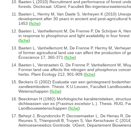
Baeten L (2010) Recruitment and performance of forest unders
forests. Doctoraat. UGent, Faculteit Bio-ingenieurswetensch
Baeten L, Hermy M, Van Daele S, Verheyen K (2010) Unexp
development after 30 years in ancient and post-agricultural f
1453 (
fiche
)
Baeten L, Vanhellemont M, De Frenne P, De Schrijver A, Her
in response to phosphorus and light availability in four fore
(
fiche
)
Baeten L, Vanhellemont M, De Frenne P, Hermy M, Verheye
of former agricultural land use can affect the production of g
Écoscience 17, 365-371 (
fiche
)
Baeten L, Verstraeten G, De Frenne P, Vanhellemont M, Wu
Former land use affects the nitrogen and phosphorus concen
herbs. Plant Ecology 212, 901-909 (
fiche
)
Beckers G (2002) Evaluatie van een geïntegreerd bodemhers
zandleembodem. Thesis. K.U.Leuven, Faculteit Landbouwku
Wetenschappen (
fiche
)
Beeckman H (1982) Morfologische karakteristieken, structuu
dichtwassen van es (
Fraxinus excelsior
L.). Thesis. RUG, Fac
Landbouwwetenschappen (
fiche
)
Beheyt J, Bruyndonckx P, Decosemaeker L, De Henau R, Deke
Reunes S, Thienpondt B, Truyen S, Van Kerschaver C (2014) 
Aelmoeseneiebos Gontrode. UGent, Departement Bioweten