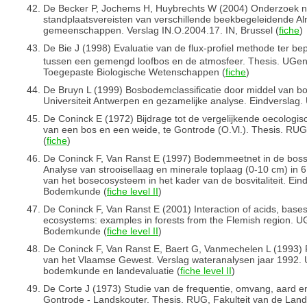
De Becker P, Jochems H, Huybrechts W (2004) Onderzoek na
standplaatsvereisten van verschillende beekbegeleidende Al
gemeenschappen. Verslag IN.O.2004.17. IN, Brussel (
fiche
)
De Bie J (1998) Evaluatie van de flux-profiel methode ter b
tussen een gemengd loofbos en de atmosfeer. Thesis. UGen
Toegepaste Biologische Wetenschappen (
fiche
)
De Bruyn L (1999) Bosbodemclassificatie door middel van b
Universiteit Antwerpen en gezamelijke analyse. Eindverslag.
De Coninck E (1972) Bijdrage tot de vergelijkende oecologi
van een bos en een weide, te Gontrode (O.Vl.). Thesis. RU
(
fiche
)
De Coninck F, Van Ranst E (1997) Bodemmeetnet in de bos
Analyse van strooisellaag en minerale toplaag (0-10 cm) in 6
van het bosecosysteem in het kader van de bosvitaliteit. Ei
Bodemkunde (
fiche level II
)
De Coninck F, Van Ranst E (2001) Interaction of acids, bases 
ecosystems: examples in forests from the Flemish region. U
Bodemkunde (
fiche level II
)
De Coninck F, Van Ranst E, Baert G, Vanmechelen L (1993)
van het Vlaamse Gewest. Verslag wateranalysen jaar 1992. 
bodemkunde en landevaluatie (
fiche level II
)
De Corte J (1973) Studie van de frequentie, omvang, aard e
Gontrode - Landskouter. Thesis. RUG, Fakulteit van de La