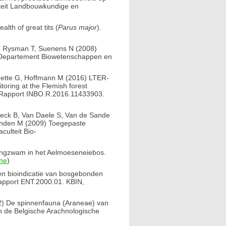
lteit Landbouwkundige en
lth of great tits (
Parus major
).
J, Rysman T, Suenens N (2008)
, Departement Biowetenschappen en
ouette G, Hoffmann M (2016) LTER-
toring at the Flemish forest
k. Rapport INBO.R.2016.11433903.
oeck B, Van Daele S, Van de Sande
inden M (2009) Toegepaste
ulteit Bio-
ingzwam in het Aelmoeseneiebos.
che
)
en bioindicatie van bosgebonden
Rapport ENT.2000.01. KBIN,
2) De spinnenfauna (Araneae) van
n de Belgische Arachnologische