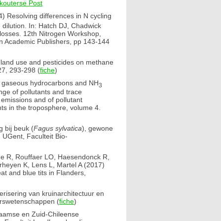
kouterse Post
 Resolving differences in N cycling
 dilution. In: Hatch DJ, Chadwick
 losses. 12th Nitrogen Workshop,
n Academic Publishers, pp 143-144
 land use and pesticides on methane
 27, 293-298 (
fiche
)
f gaseous hydrocarbons and NH
3
nge of pollutants and trace
 emissions and of pollutant
nts in the troposphere, volume 4.
 bij beuk (
Fagus sylvatica
), gewone
. UGent, Faculteit Bio-
lde R, Rouffaer LO, Haesendonck R,
heyen K, Lens L, Martel A (2017)
 and blue tits in Flanders,
isering van kruinarchitectuur en
eurswetenschappen (
fiche
)
 Vlaamse en Zuid-Chileense