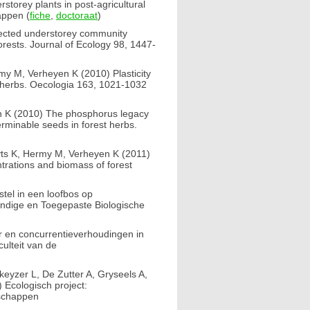
torey plants in post-agricultural
appen (
fiche
,
doctoraat
)
ected understorey community
orests. Journal of Ecology 98, 1447-
my M, Verheyen K (2010) Plasticity
st herbs. Oecologia 163, 1021-1032
n K (2010) The phosphorus legacy
erminable seeds in forest herbs.
yts K, Hermy M, Verheyen K (2011)
trations and biomass of forest
tel in een loofbos op
ndige en Toegepaste Biologische
r en concurrentieverhoudingen in
ulteit van de
yzer L, De Zutter A, Gryseels A,
Ecologisch project:
schappen