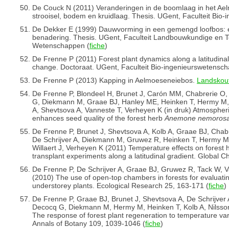
De Couck N (2011) Veranderingen in de boomlaag in het Ae
strooisel, bodem en kruidlaag. Thesis. UGent, Faculteit Bio
De Dekker E (1999) Dauwvorming in een gemengd loofbos: 
benadering. Thesis. UGent, Faculteit Landbouwkundige en 
Wetenschappen (
fiche
)
De Frenne P (2011) Forest plant dynamics along a latitudinal 
change. Doctoraat. UGent, Faculteit Bio-ingenieurswetensc
De Frenne P (2013) Kapping in Aelmoeseneiebos.
Landskout
De Frenne P, Blondeel H, Brunet J, Carón MM, Chabrerie 
G, Diekmann M, Graae BJ, Hanley ME, Heinken T, Hermy M, K
A, Shevtsova A, Vanneste T, Verheyen K (in druk) Atmospheri
enhances seed quality of the forest herb
Anemone nemoros
De Frenne P, Brunet J, Shevtsova A, Kolb A, Graae BJ, Cha
De Schrijver A, Diekmann M, Gruwez R, Heinken T, Hermy M,
Willaert J, Verheyen K (2011) Temperature effects on fores
transplant experiments along a latitudinal gradient. Global 
De Frenne P, De Schrijver A, Graae BJ, Gruwez R, Tack W, 
(2010) The use of open-top chambers in forests for evaluat
understorey plants. Ecological Research 25, 163-171 (
fiche
)
De Frenne P, Graae BJ, Brunet J, Shevtsova A, De Schrijver
Decocq G, Diekmann M, Hermy M, Heinken T, Kolb A, Nilsson
The response of forest plant regeneration to temperature varia
Annals of Botany 109, 1039-1046 (
fiche
)