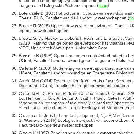
bosbodems met behulp van stabiele isotopen. Thesis. UGen
Toegepaste Biologische Wetenschappen (
fiche
)
Boterdaele B (1983) Structuur en opbouw van een dichtwas va
Thesis. RUG, Faculteit van de Landbouwwetenschappen (
fi
Bracke R (2015) Ups en downs van nachtvlinders. Thesis. UG
ingenieurswetenschappen
Broekx S, De Nocker L, Liekens I, Poelmans L, Staes J, Van 
(2013) Raming van de baten geleverd door het Vlaamse NA
VITO, Universiteit Antwerpen, Universiteit Gent
Bussche B (1998) Opmaken van een nutriëntenbudget in het
UGent, Faculteit Landbouwkundige en Toegepaste Biologis
Callens M (2000) Modellering van de evapotranspiratie van
UGent, Faculteit Landbouwkundige en Toegepaste Biologis
Carón MM (2014) Regeneration from seeds of two
Acer
speci
Doctoraat. UGent, Faculteit Bio-ingenieurswetenschappen
Carón MM, De Frenne P, Brunet J, Chabrerie O, Cousins S
BJ, Heinken T, Kolb A, Lenoir J, Naaf T, Plue J, Selvi F, Wul
regeneration responses of two closely related tree species to d
effects of climate change. Forest Ecology and Management 
Cassiman E, Joris L, Lamote L, Lippens B, Nijs P, Van Dam
S, Wauters J (2016) Ecologisch project: Aelmoeseneiebos - 
Faculteit Bio-ingenieurswetenschappen
Claeys K (1997) Bepaling van de actuele evapotranspiratie 