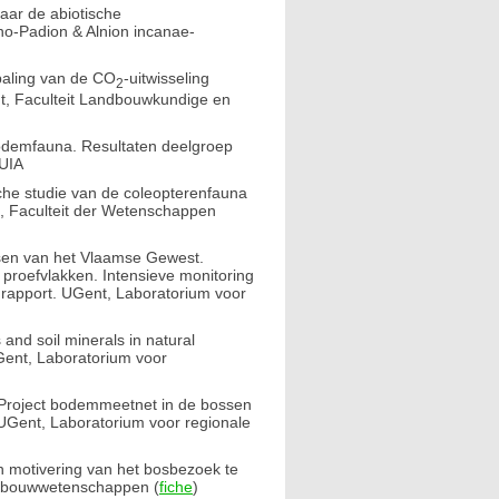
ar de abiotische
no-Padion & Alnion incanae-
epaling van de CO
-uitwisseling
2
t, Faculteit Landbouwkundige en
odemfauna. Resultaten deelgroep
 UIA
sche studie van de coleopterenfauna
G, Faculteit der Wetenschappen
sen van het Vlaamse Gewest.
 proefvlakken. Intensieve monitoring
ndrapport. UGent, Laboratorium voor
and soil minerals in natural
Gent, Laboratorium voor
 Project bodemmeetnet in de bossen
UGent, Laboratorium voor regionale
n motivering van het bosbezoek te
ndbouwwetenschappen (
fiche
)