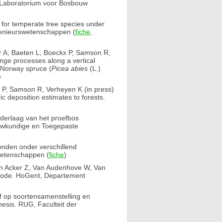
 Laboratorium voor Bosbouw
for temperate tree species under
ngenieurswetenschappen (
fiche
,
r A, Baeten L, Boeckx P, Samson R,
ge processes along a vertical
 Norway spruce (
Picea abies
(L.)
)
x P, Samson R, Verheyen K (in press)
 deposition estimates to forests.
derlaag van het proefbos
uwkundige en Toegepaste
onden onder verschillend
wetenschappen (
fiche
)
Van Acker Z, Van Audenhove W, Van
rode. HoGent, Departement
f op soortensamenstelling en
sis. RUG, Faculteit der