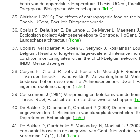
basis van de oppervlakte-temperatuur. Thesis. UGent, Facu
Toegepaste Biologische Wetenschappen (
fiche
)
Clairhout I (2016) The effects of anthropogenic food on the hea
Thesis. UGent, Faculteit Diergeneeskunde
Coelus S, Dehulster E, De Lange L, De Meyer L, Maertens 
Ecologisch project: Aelmoeseneiebos te Gontrode. HoGent
Landschapsarchitectuur (
fiche
)
Cools N, Verstraeten A, Sioen G, Neirynck J, Roskams P, L
Belgium: Results of long-term, large-scale and intensive moni
condition monitoring sites within the LTER-Belgium networ
INBO, Geraardsbergen
Cosyns H, D'hondt R, Deby J, Hostens E, Moerdijk F, Roobr
T, Van den Broeck T, Vandevelde K, Vanwonterghem M, Verl
bosbouw: beheersvisie voor het Aelmoeseneiebos. UGent, Fac
ingenieurswetenschappen (
fiche
)
Coussement J (1984) Verspreiding en betekenis van de hon
Thesis. RUG, Faculteit van de Landbouwwetenschappen (
fi
De Bakker D, Desender K, Grootaert P (2000) Determinatie 
ongewervelden. 1. Bioindicatie van standplaatsvariabelen. 
Departement Entomologie (
fiche
)
De Bakker D, Gurdebeke S, Vanlanduyt N, Maelfait J-P (200
een aantal bossen in de omgeving van Gent. Nieuwsbrief va
Vereniging 17 (1), 1-14 (
fiche
)