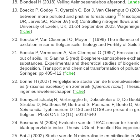
Blondeel H (2018) Velling Aelmoeseneiebos afgerond.
Lands
Boeckx P, Godoy R, Oyarzún C, Bot J, Van Cleemput O (2004)
15
between more polluted and pristine forests using
N isotope
DR, Jarvis SC, Roker JA (red) Controlling nitrogen flows and
University of Exeter, UK, 21-24 September 2003. Wageninge
(
fiche
)
Boeckx P, Van Cleemput O, Meyer T (1998) The influence of
oxidation in some Belgian soils. Biology and Fertility of Soils
Boeckx P, Vermoesen A, Van Cleemput O (1997) Emission o
out of soils. In: Slanina S (red) Biosphere-atmosphere excha
substances. Experimental and theoretical studies of biogenic
deposition. Transport and chemical transformation of polluta
Springer, pp 405-412 (
fiche
)
Bonne H (2007) Vergelijkende studie van de kroonuitwisseling
es (
Fraxinus excelsior
) en zomereik (
Quercus robur
). Thesis
ingenieurswetenschappen (
fiche
)
Boonyarittichaikij R, Verbrugghe E, Dekeukeleire D, De Bee
Strubbe D, Mattheus W, Bertrand S, Pasmans F, Bonte D, Ver
Salmonella
Typhimurium DT193 and DT99 are present in great
Belgium. PLoS ONE 12(11), e0187640
Bosmans M (2005) Evaluatie van de TRAC-sensor ter karakter
bladoppervlakte-index. Thesis. UGent, Faculteit Bio-ingeni
Bot J (2002) Studie van de N mineralisatie en nitrificatie in