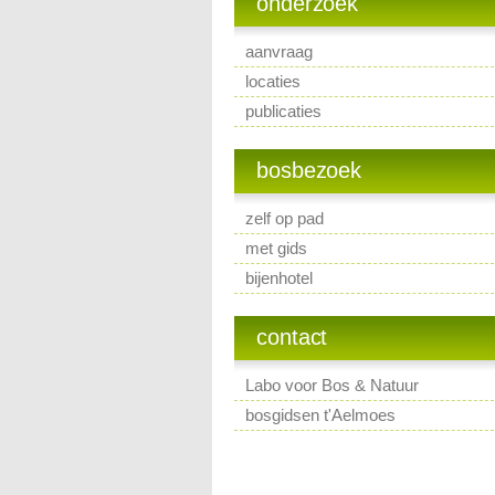
onderzoek
aanvraag
locaties
publicaties
bosbezoek
zelf op pad
met gids
bijenhotel
contact
Labo voor Bos & Natuur
bosgidsen t'Aelmoes