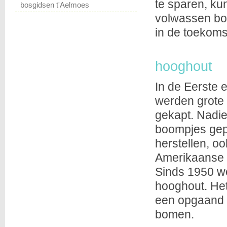
te sparen, ku
bosgidsen t'Aelmoes
volwassen bo
in de toekoms
hooghout
In de Eerste
werden grote 
gekapt. Nadi
boompjes gep
herstellen, o
Amerikaanse e
Sinds 1950 wo
hooghout. He
een opgaand 
bomen.