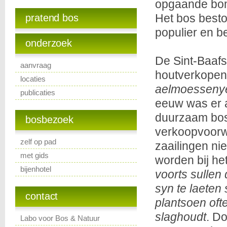
opgaande bom
Het bos beston
pratend bos
populier en b
onderzoek
De Sint-Baafs
aanvraag
houtverkopen
locaties
aelmoesseny
publicaties
eeuw was er 
duurzaam bos
bosbezoek
verkoopvoorw
zelf op pad
zaailingen ni
met gids
worden bij he
bijenhotel
voorts sulle
syn te laeten 
contact
plantsoen oft
slaghoudt
. D
Labo voor Bos & Natuur