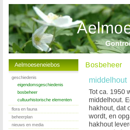
Aelmoe
Gontro
Bosbeheer
Aelmoeseneiebos
geschiedenis
middelhout
eigendomsgeschiedenis
Tot ca. 1950 
bosbeheer
middelhout. E
cultuurhistorische elementen
hakhout, dat 
flora en fauna
wordt, en op
beheerplan
hakhout lever
nieuws en media